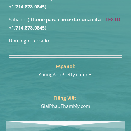
+1.714.878.0845
)
Sábado: (
Llame para concertar una cita
–
TEXTO
+1.714.878.0845
)
Domingo: cerrado
Español:
YoungAndPretty.com/es
Tiếng Việt:
GiaiPhauThamMy.com