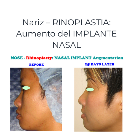
TESTIMONIOS
Nariz – RINOPLASTIA:
CONTACTO
Aumento del IMPLANTE
NASAL
Nuestro equipo
Español
English
(
Inglés
)
Tiếng Việt
(
Vietnamita
)