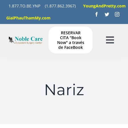
Saltar
1.877.TO.BE.YNP
(1.877.862.3967)
YoungAndPretty.com
al
GiaiPhauThamMy.com
contenido
RESERVAR
CITA "Book
Now" a través
Togg
de FaceBook
Navig
HOGAR
SERVICIOS
Nariz
GALERÍA
INSTRUCCIONES