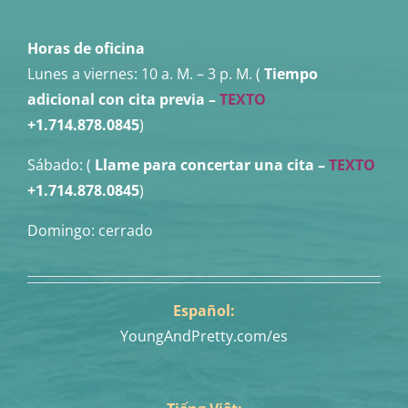
Horas de oficina
Lunes a viernes:
10 a. M. – 3 p. M. (
Tiempo
adicional con cita previa –
TEXTO
+1.714.878.0845
)
Sábado: (
Llame para concertar una cita
–
TEXTO
+1.714.878.0845
)
Domingo: cerrado
Español:
YoungAndPretty.com/es