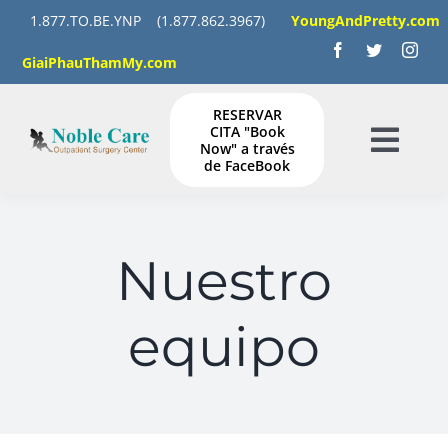
Saltar
1.877.TO.BE.YNP
(1.877.862.3967)
YoungAndPretty.com
al
GiaiPhauThamMy.com
contenido
RESERVAR
CITA "Book
Now" a través
Togg
de FaceBook
Navig
HOGAR
Nuestro
SERVICIOS
equipo
GALERÍA
INSTRUCCIONES