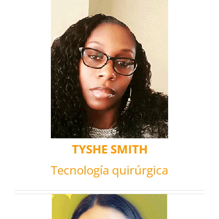
TYSHE SMITH
Tecnología quirúrgica