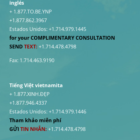
inglés
+ 1.877.TO.BE.YNP
+1.877.862.3967
Estados Unidos:
+1.714.979.1445
for your COMPLIMENTARY CONSULTATION
SEND
TEXT:
+1.714.478.4798
Fax: 1.714.463.9190
Tiếng Việt vietnamita
+ 1.877.XINH.ĐẸP
+1.877.946.4337
Estados Unidos:
+1.714.979.1446
Tham khảo miễn phí
GỬI
TIN NHẮN:
+1.714.478.4798