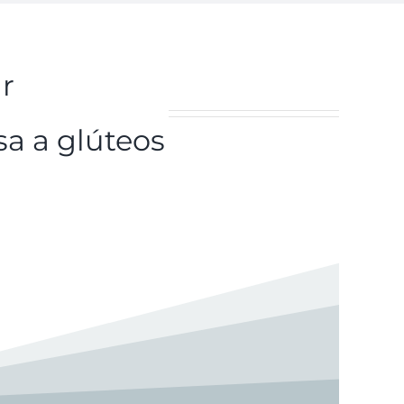
ar
a a glúteos