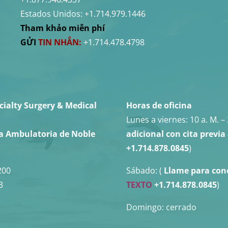
Estados Unidos:
+1.714.979.1446
Tham khảo miễn phí
GỬI
TIN NHẮN:
+1.714.478.4798
cialty Surgery & Medical
Horas de oficina
Lunes a viernes:
10 a. M. – 
ía Ambulatoria de Noble
adicional con cita previa
+1.714.878.0845
)
200
Sábado: (
Llame para con
3
TEXTO
+1.714.878.0845
)
Domingo: cerrado