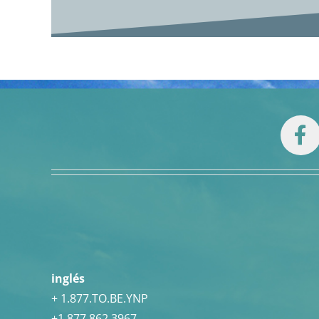
inglés
+ 1.877.TO.BE.YNP
+1.877.862.3967