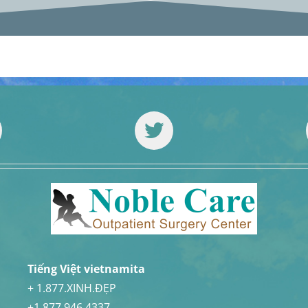
Tiếng Việt vietnamita
+ 1.877.XINH.ĐẸP
+1.877.946.4337