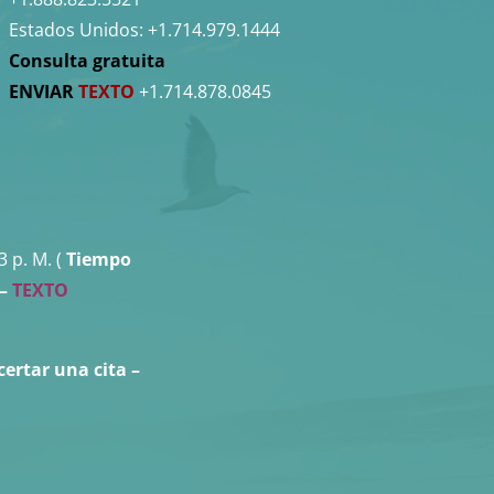
Estados Unidos:
+1.714.979.1444
Consulta gratuita
ENVIAR
TEXTO
+1.714.878.0845
3 p. M. (
Tiempo
 –
TEXTO
certar una cita
–