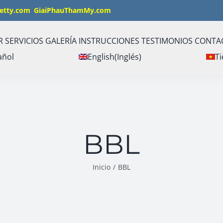
etty.com
GiaiPhauThamMy.com
R
SERVICIOS
GALERÍA
INSTRUCCIONES
TESTIMONIOS
CONTA
añol
English
(
Inglés
)
Ti
BBL
Inicio
/
BBL