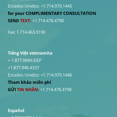
Estados Unidos:
+1.714.979.1445
for your COMPLIMENTARY CONSULTATION
SEND
TEXT:
+1.714.478.4798
Fax: 1.714.463.9190
Tiếng Việt vietnamita
+ 1.877.XINH.ĐẸP
+1.877.946.4337
Estados Unidos:
+1.714.979.1446
Tham khảo miễn phí
GỬI
TIN NHẮN:
+1.714.478.4798
Español