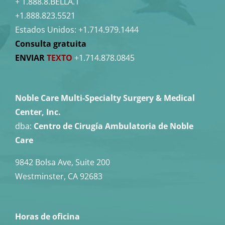
+ 1.888.8.BELLA.1
+1.888.823.5521
Estados Unidos:
+1.714.979.1444
Consulta gratuita
ENVIAR
TEXTO
+1.714.878.0845
Noble Care Multi-Specialty Surgery & Medical
Center, Inc.
dba:
Centro de Cirugía Ambulatoria de Noble
Care
9842 Bolsa Ave, Suite 200
Westminster, CA 92683
Horas de oficina