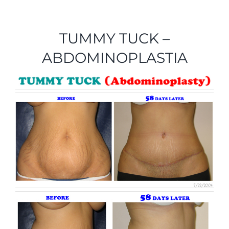
TESTIMONIOS
TUMMY TUCK –
CONTACTO
ABDOMINOPLASTIA
Nuestro equipo
Español
English
(
Inglés
)
Tiếng Việt
(
Vietnamita
)