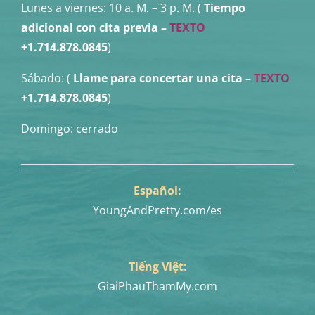
Lunes a viernes:
10 a. M. – 3 p. M. (
Tiempo
adicional con cita previa –
TEXTO
+1.714.878.0845
)
Sábado: (
Llame para concertar una cita
–
TEXTO
+1.714.878.0845
)
Domingo: cerrado
Español:
YoungAndPretty.com/es
Tiếng Việt:
GiaiPhauThamMy.com