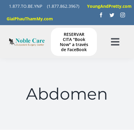
Saltar
1.877.TO.BE.YNP
(1.877.862.3967)
YoungAndPretty.com
al
GiaiPhauThamMy.com
contenido
RESERVAR
CITA "Book
Now" a través
Togg
de FaceBook
Navig
HOGAR
SERVICIOS
Abdomen
GALERÍA
INSTRUCCIONES