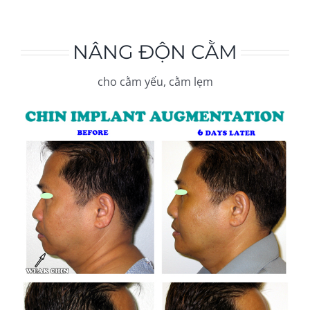
TRẢI NGHIỆM
NÂNG ĐỘN CẰM
LIÊN LẠC
cho cằm yếu, cằm lẹm
Đội ngũ của chúng tôi
Español
(
Spanish
)
English
Tiếng Việt