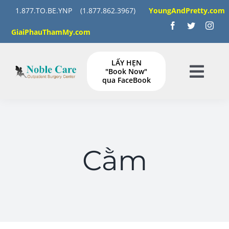
Skip
1.877.TO.BE.YNP
(1.877.862.3967)
YoungAndPretty.com
to
GiaiPhauThamMy.com
content
LẤY HẸN
"Book Now"
Togg
qua FaceBook
Navig
TRANG CHỦ
DỊCH VỤ
Cằm
Tập HÌNH ẢNH
HƯỚNG DẪN làm gì