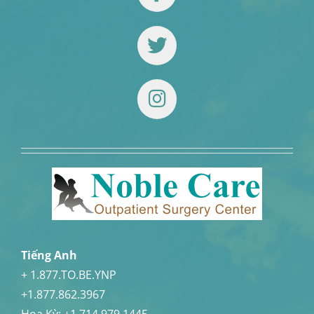
Tiếng Anh
+ 1.877.TO.BE.YNP
+1.877.862.3967
Hoa Kỳ:
+1.714.979.1445