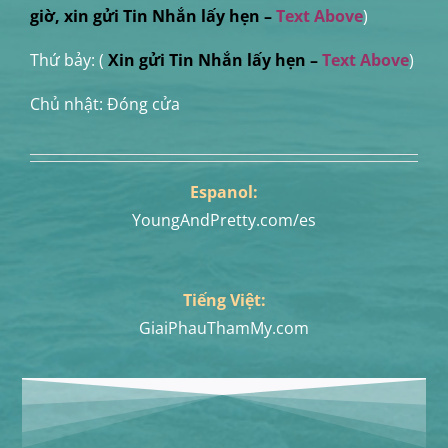
giờ, xin gửi Tin Nhắn lấy hẹn
–
Text Above
)
Thứ bảy: (
Xin
gửi Tin Nhắn
lấy hẹn
–
Text Above
)
Chủ nhật: Đóng cửa
Espanol:
YoungAndPretty.com/es
Tiếng Việt:
GiaiPhauThamMy.com