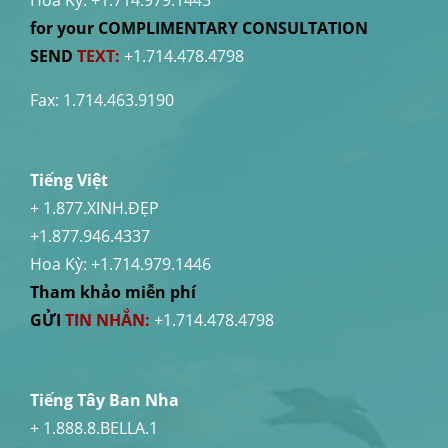
for your COMPLIMENTARY CONSULTATION
SEND
TEXT:
+1.714.478.4798
Fax: 1.714.463.9190
Tiếng Việt
+ 1.877.XINH.ĐẸP
+1.877.946.4337
Hoa Kỳ:
+1.714.979.1446
Tham khảo miễn phí
GỬI
TIN NHẮN:
+1.714.478.4798
Tiếng Tây Ban Nha
+ 1.888.8.BELLA.1